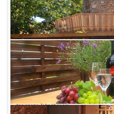
Turmwirtschaft
Der Turm wurde im Winter 2010 aus se
Dornröschenschlaf erweckt und neues 
Sandgestrahlte Natursteinwände, flackernde
Sitzbänke mit rotem Velour verbreiten wohli
das ganze Jahr über ein.