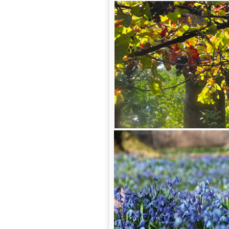
Lindener Turm
Sommer im Biergarten
Hoch über Linden ist der Sommer 
angenehmen Schatten, der Kies knirsch
Biergarten füllt sich wieder mit Sti
denen der Alltag ganz weit weg ist.
In diesem Jahr begleitet uns dabei 
Lindener Turm
in seiner heutigen Fo
voller Veränderungen und voller Gesc
Vor allem aber Jahre, in denen immer
die hier zusammenkommen.
Passend dazu laden wir Sie weiterhin 
Mit
besonderen Konditionen
rund u
Danke für Verbundenheit, für viele g
was diesen Ort über die Jahre beson