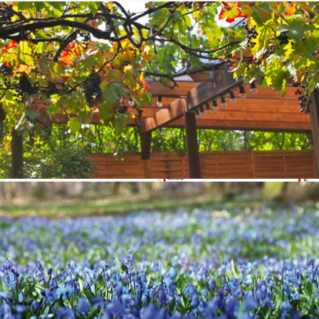
angekommen. Die Bäume spenden
t leise unter den Schritten, und der
mmen, Sonne und diesen Momenten, in
ein besonderer Gedanke.
15 Jahre
rm. Viele Jahre voller Begegnungen,
hichten, die diesen Ort geprägt haben.
 die Menschen im Mittelpunkt standen,
herzlich in unser Jubiläumsjahr ein.
m den
Walk of Friends
sagen wir
emeinsame Stunden und für all das,
ders gemacht hat.