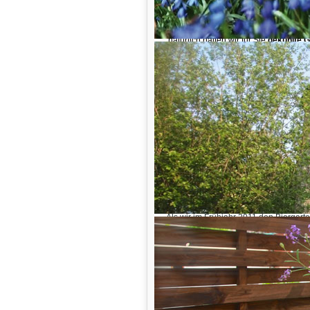
Auch kulinarisch zeigt sich der Turm 
Neu probieren können Sie unsere
ve
frischem Gemüse belegt. Dazu gibt e
natürlich halten wir für Sie
gekühlte 
Wein und Aperol.
Und daher bleibt eigentlich nur ein
lecker essen und den Moment im He
Der Lindener Turm ruft, zu jeder Jahre
Herzlich
Ihr Lindener Turm Team
Walk of friends
Als wir im Frühjahr 2011 den Biergart
Turm übernommen haben, hatten wir
ehrlicherweise nur ansatzweise eine 
Vorstellung davon, was daraus alles 
würde.
Mehr erfahren...