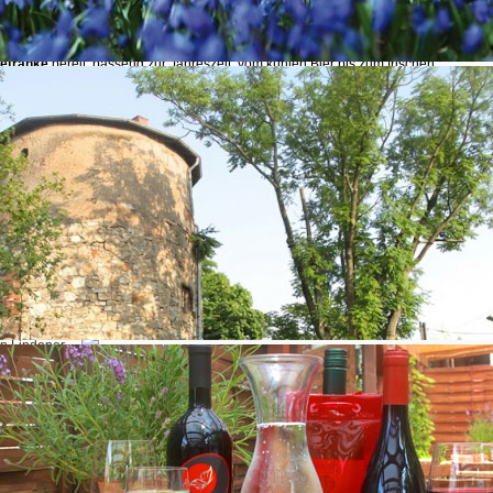
jetzt von seiner sommerlichen Seite.
getarischen Burger
, saftig und mit
s
frische Salate
, bunt und leicht, genau richtig für warme Tage im Grünen. Und
Getränke
bereit, passend zur Jahreszeit, vom kühlen Bier bis zum frischen
es. Hochkommen, Platz nehmen, ankommen. Die Sonne im Biergarten genießen,
rzen mitnehmen.
szeit. Wir freuen uns auf Ihren Besuch.
en Lindener
vage
entstehen