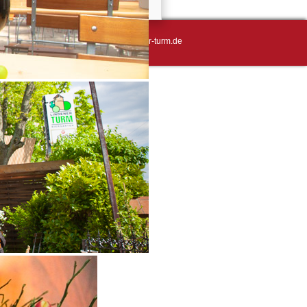
 0511 - 76355251 | E-Mail: info@lindener-turm.de
n, dass wir Cookies verwenden.