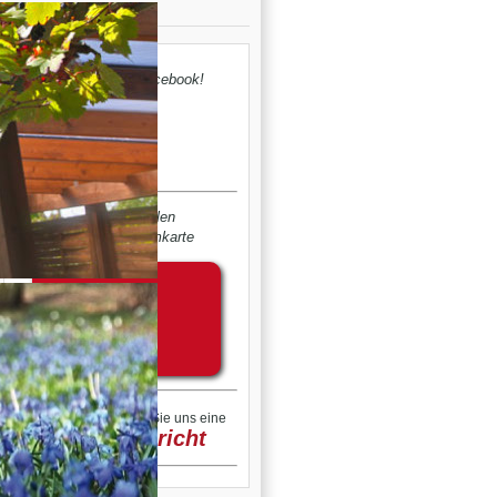
Der Turm bei Facebook!
bequem zahlen
...mit Ihrer Turmkarte
@
Schreiben Sie uns eine
Nachricht