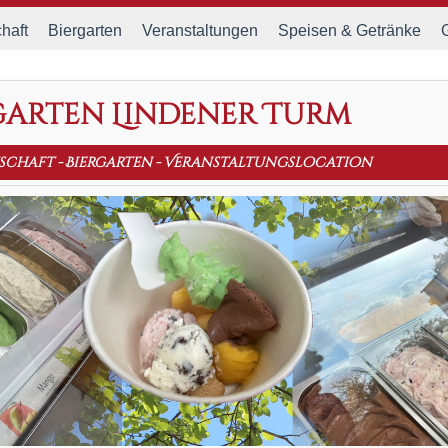
haft
Biergarten
Veranstaltungen
Speisen & Getränke
garten Lindener Turm
schaft
-
Biergarten
-
Veranstaltungslocation