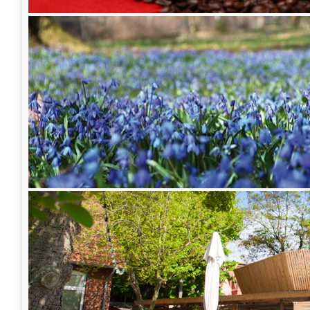
Wir freuen uns auf Ihren Besuch - nicht nur z
Frühlingserwachen
Liebe Gäste von Lindener Turm,
ach, geht es Ihnen auch so? Wir freuen uns
Frühlingserwachen!
Die Scillablüte zeigt uns schon den Weg in
ein wärmeres 2018. Am
24. und 25. März
wir
Scillablütenfest
auf dem Lindener Berg stattf
strahlend blauen Himmel und erste wärmende
das
Blaue Wunder
in vollen Zügen im beleb
können.