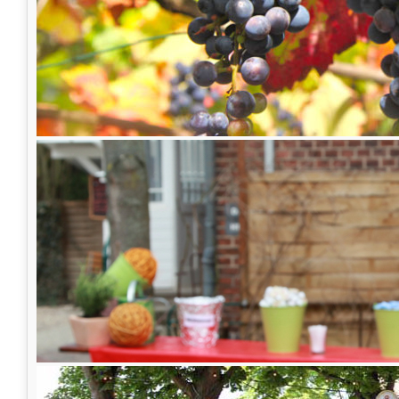
Das Runde muss doch nu
Wir im Lindener Turm sind
LIVE
dabei, wenn
2018
https://de.fifa.com/worldcup/
startet.
Verfolgen Sie auf
2 Großbildschirmen
im Bie