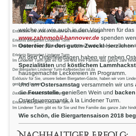
Und wie schön, dass direkt eine Woche spät
Haus stehen.
Freuen Sie sich in diesem Jahr auf unsere
se
welche wir wie auch in den Vorjahren für das
Entdecken Sie unsere Auswahl an erlesenen Weinen
www.zahnmobil-hannover.de
spenden werd
Erlebnis Biergarten Lindener Turm
Ostereier für den guten Zweck!
Herzlichen
Im Lindener Turm gibt es für Sie und Ihre Familie das ganze Jahr hindu
Erlebnis Biergarten Lindener Turm
An den Osterfeiertagen haben wir neben Os
Im Lindener Turm gibt es für Sie und Ihre Familie das ganze Jahr hindu
Spezialitäten
und
köstlichem Lammhackst
Der Biergarten Lindener Turm-Kaffeebecher ist da
hausgemachte Leckereien im Programm.
Exklusiv für Sie, unsere lieben Biergarten-Gäste, haben wir vom Lind
Und am
Ostersamstag
versammeln wir uns
gestalten lassen.
die
Feuerstelle
, genießen Wein und
backen
Das wundervolle Scilla-Blütenfest
Osterfeuerromantik à la Lindener Turm.
Erlebnis Biergarten Lindener Turm
Im Lindener Turm gibt es für Sie und Ihre Familie das ganze Jahr hindu
Wie schön, die Biergartensaison 2018 begin
Nachhaltiger Erfolg: