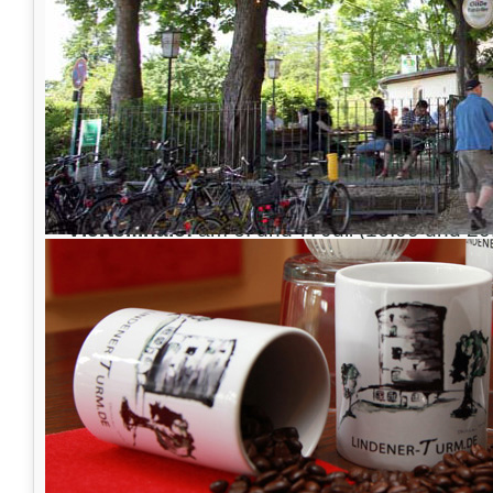
ALLE Spiele mit Deutscher Beteiligung
Sowie das & Viertelfinale, Halbfinale und F
Gruppenphase:
Deutschland - Mexico am 17.06. um 17.00 U
Deutschland – Schweden am 23.06. um 20.0
Deutschland - Südkorea am 27.6. um 16.00 
Viertelfinale:
am 6. und 7. Juli (16.00 und 20
Halbfinale:
am 10 und 11. Juli (20.00 Uhr)
Finale:
15. Juli um 17.00 Uhr
Bitte seien Sie rechtzeitig vor Spielbeginn im
Reservierungen
im Garten vornehmen.
TIPP
Für alle weniger Fußballinteressierten haben w
Galerie, 1. Etage Turm mit herrlicher
Weitsicht oder vorne im Kleinen Biergarten v