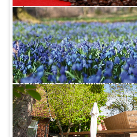
A) 11:00 bis 14:00 Uhr
B) 14:00 bis 18:00 Uhr
Neben dem Schnitzen könnt ihr auch
köstliche Kürbisse
von der Kürbisscheune
in Hagenburg sowie
herbstliche
Dekorationen
für euer Zuhause erwerben.
Me
Dekorationen rund um die goldene Jahreszeit
gemütlich und saisonal passend zu schmück
Wir freuen uns darauf, euch und eure Familie
begrüßen. Gemeinsam lassen wir das Kürbisf
rundherum lebendigen Erlebnis werden!
Herzlich,
Euer Team vom Lindener Turm