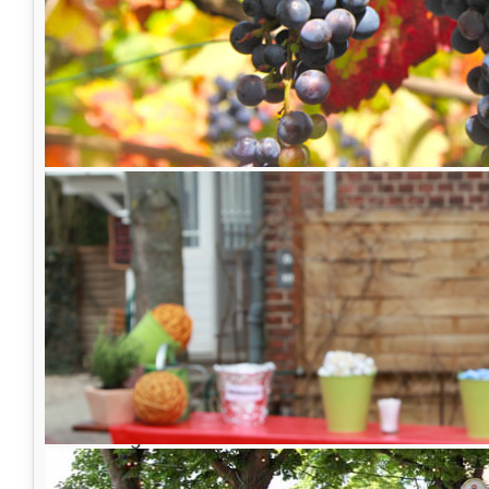
Das Kürbisfest 2024
Freut euch auf unser Kürbisfest 2024!
Auch in diesem Jahr dreht sich bei uns alles
euch herzlich ein, an unserem großen Kürbis
den folgenden Terminen stattfindet:
12. und 13. Oktober 2024 sowie am