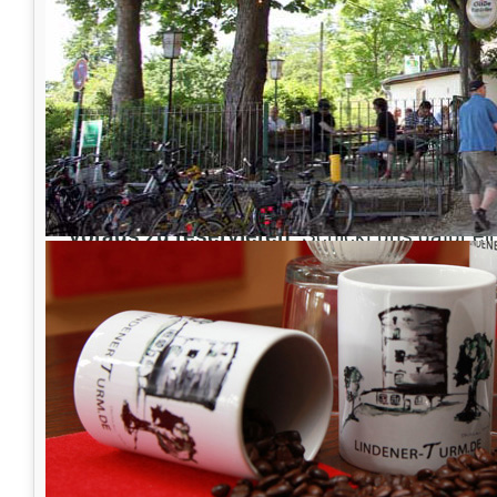
20. Oktober 2024
Unsere überdachte Pergola sorgt dafür, dass
dem Kürbisschnitzen nichts im Wege steht. E
lasst eurer Kreativität freien Lauf oder nutzt
eigenen Kürbiskunstwerke zu gestalten.
Damit ihr sicher einen Platz bekommt, bitten
Voraus zu reservieren
. Schickt uns dafür ei
info@lindener-turm.de
**
** mit den f
**Datum**
**Name der Künstler*innen**
**Telefonnummer**
**Anzahl der Personen**
**Anzahl der benötigten Kürbisse**
**Gewünschtes Zeitfenster**: