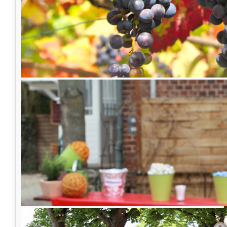
Flohmarkt zu Gunsten
Tierschutzes
Der "Flohmarkt zu Gunsten des Tierschutzes
März in dem Lindener Turm Biergarten
stat
Verschiedene Vereine
verkaufen