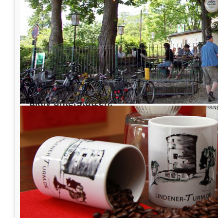
unterschiedliche Flohmarkt Artikel
zu
Gunsten der Tiere
in den Holz-Hütten.
Am
Samstag
zwischen
13:00 - 18:00 Uhr
und Sonntag von 11.00 - 17.00 Uhr
erwarten wir möglichst zahlreiche
Tierfreunde
, welche durch den Erwerb
von Flohmarktartikeln und freiwilligen
Spende
aktiv unterstützen.
Seit dem ersten Mal in
2015
sind es
viele S
geworden, wovon einige auch nur für die vie
kommen, die Katja Heuer mit ihren Unterstüt
SOS Animal international
verkaufen werden.
werden ebenfalls viele schöne Dinge verkauf
komplett zu Gunsten des Tierschutzes
gesp