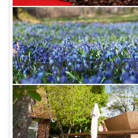
Der Flohmarkt wird von
Katja Heuer
organisi
können gerne bei ihr, über Facebook (Katja H
Wir freuen uns auf Sie Alle,
herzlich Ihr Lindener Turm Team
Veranstaltunge